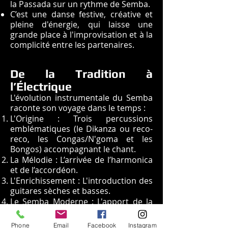
la Passada sur un rythme de Semba.
C’est une danse festive, créative et
pleine d'énergie, qui laisse une
grande place à l'improvisation et à la
complicité entre les partenaires.
De la Tradition à
l’Électrique
L'évolution instrumentale du Semba
raconte son voyage dans le temps :
L'Origine : Trois percussions
emblématiques (le Dikanza ou reco-
reco, les Congas/N'goma et les
Bongos) accompagnant le chant.
La Mélodie : L’arrivée de l’harmonica
et de l’accordéon.
L'Enrichissement : L'introduction des
guitares sèches et basses.
Le Semba Moderne : L'apport de la
batterie, des guitares électriques et
des cuivres, influencé par des
Phone
Email
Facebook
Instagram